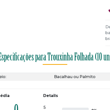
De
ba
br
Especificações para Trouxinha Folhada (10 un
io:
Bacalhau
ou
Palmito
édia
Details
5