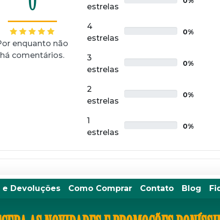
0
0%
estrelas
4
0%
estrelas
Por enquanto não
há comentários.
3
0%
estrelas
2
0%
estrelas
1
0%
estrelas
 e Devoluções
Como Comprar
Contato
Blog
Fi