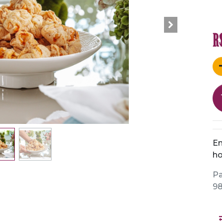
R
En
ho
Pa
98