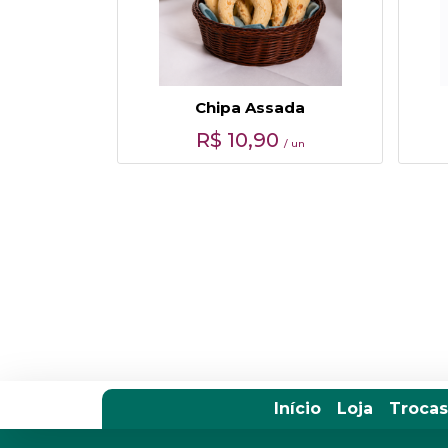
Chipa Assada
R$
10,90
/ un
Início
Loja
Trocas