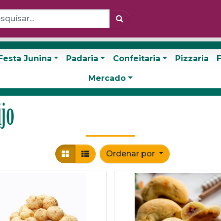
Festa Junina
Padaria
Confeitaria
Pizzaria
F
Mercado
ijo
Ordenar por