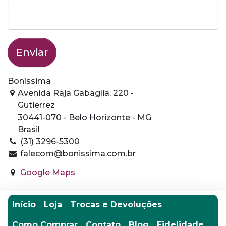
Enviar
Boníssima
Avenida Raja Gabaglia, 220 -
Gutierrez
30441-070 - Belo Horizonte - MG
Brasil
(31) 3296-5300
falecom@bonissima.com.br
Google Maps
Início
Loja
Trocas e Devoluções
Como Comprar
Contato
Blog
Fidelidade