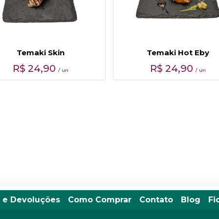
Temaki Skin
Temaki Hot Eby
R$
24,90
R$
24,90
/ un
/ un
 e Devoluções
Como Comprar
Contato
Blog
Fi