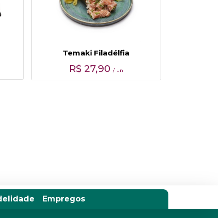
Temaki Filadélfia
R$
27,90
/ un
delidade
Empregos