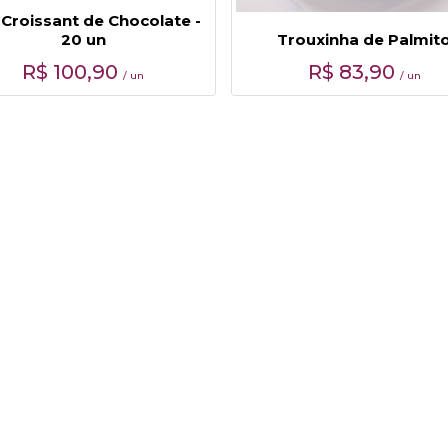
 Croissant de Chocolate -
20 un
Trouxinha de Palmit
R$
100,90
R$
83,90
/ un
/ un