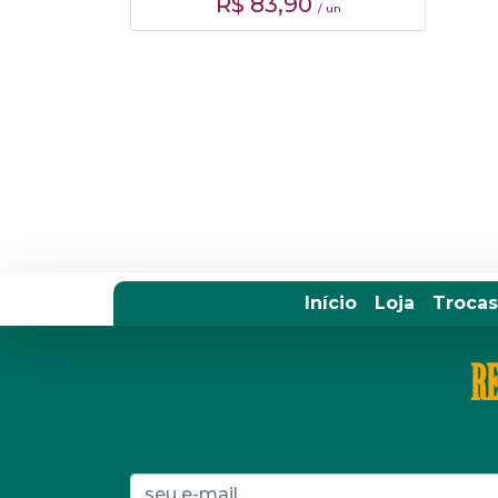
R$
83,90
/ un
Início
Loja
Trocas
RE