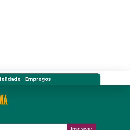
delidade
Empregos
IMA
Inscrever