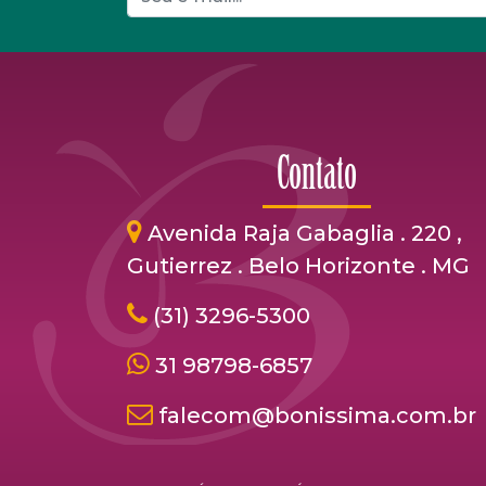
Contato
Avenida Raja Gabaglia . 220 ,
Gutierrez . Belo Horizonte . MG
(31) 3296-5300
31 98798-6857
falecom@bonissima.com.br