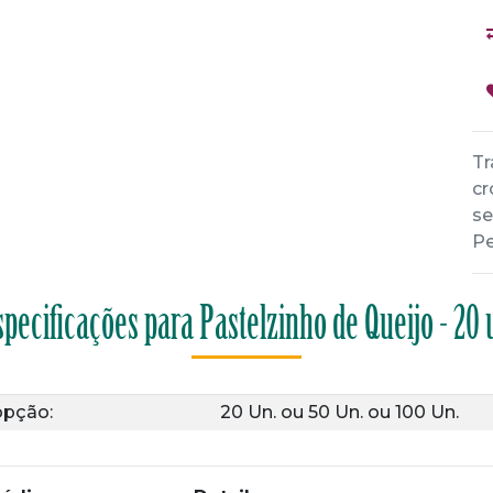
Tr
cr
se
Pe
specificações para Pastelzinho de Queijo - 20 
opção:
20 Un.
ou
50 Un.
ou
100 Un.