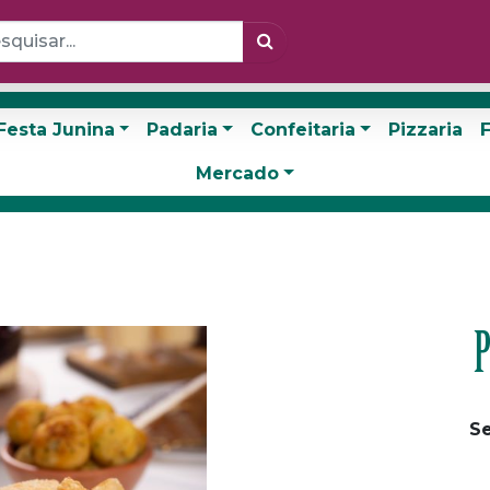
Festa Junina
Padaria
Confeitaria
Pizzaria
F
Mercado
P
Se