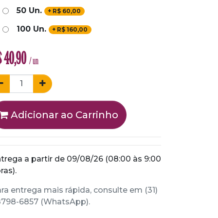
50 Un.
+
R$
60,00
100 Un.
+
R$
160,00
$
40,90
/ un
Adicionar ao Carrinho
trega a partir de 09/08/26 (08:00 às 9:00
ras).
ra entrega mais rápida, consulte em (31)
798-6857 (WhatsApp).