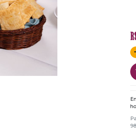
R
En
ho
Pa
98