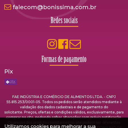
falecom@bonissima.com.br
Redes sociais
Formas de pagamento
Pix
FAE INDÚSTRIA E COMÉRCIO DE ALIMENTOS LTDA. - CNPJ
55.815.253/0001-05. Todos os pedidos serão atendidos mediante à
validação dos dados cadastrais e de pagamento do
solicitante. Preços, ofertas e condições válidos, exclusivamente, para
compras no site, podendo sofrer alterações sem prévia notificação.
Os preços dos produtos constantes no site podem ser diferentes
Utilizamos cookies para melhorar a sua
dos preços praticados nas lojas físicas. A VENDA E O CONSUMO DE