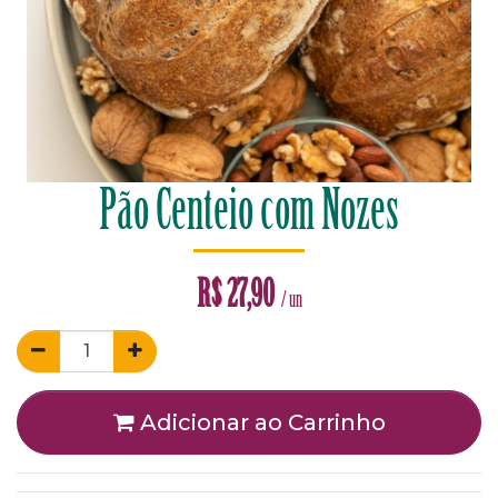
Pão Centeio com Nozes
R$
27,90
/ un
Adicionar ao Carrinho