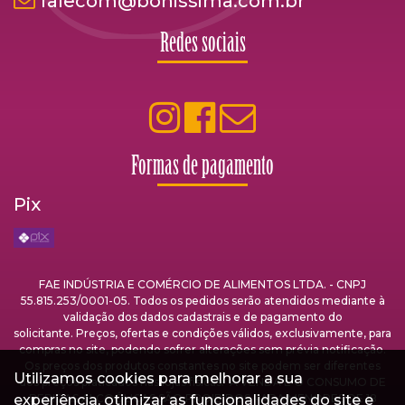
falecom@bonissima.com.br
Redes sociais
Formas de pagamento
Pix
FAE INDÚSTRIA E COMÉRCIO DE ALIMENTOS LTDA. - CNPJ
55.815.253/0001-05. Todos os pedidos serão atendidos mediante à
validação dos dados cadastrais e de pagamento do
solicitante. Preços, ofertas e condições válidos, exclusivamente, para
compras no site, podendo sofrer alterações sem prévia notificação.
Os preços dos produtos constantes no site podem ser diferentes
Utilizamos cookies para melhorar a sua
dos preços praticados nas lojas físicas. A VENDA E O CONSUMO DE
experiência, otimizar as funcionalidades do site e
BEBIDAS ALCOÓLICAS SÃO PROIBIDOS PARA MENORES DE 18