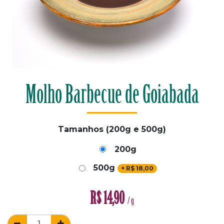
Molho Barbecue de Goiabada
Tamanhos (200g e 500g)
200g
500g
+
R$
18,00
R$
14,90
/ g