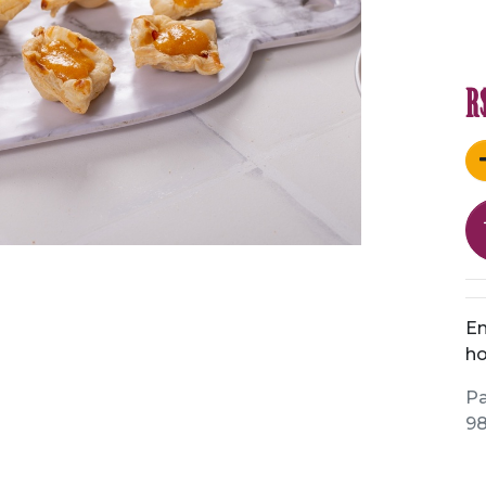
R
En
ho
Pa
98