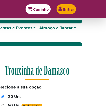
Carrinho
Entrar
estas e Eventos
Almoço e Jantar
Trouxinha de Damasco
lecione a sua opção:
20 Un.
50 Un.
+
R$
124,00