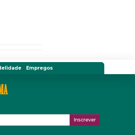
delidade
Empregos
IMA
Inscrever