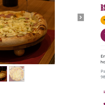
R
En
ho
Pa
98