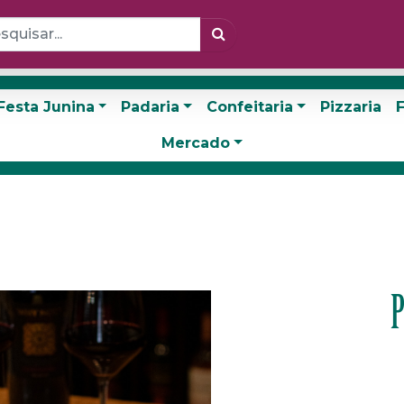
Festa Junina
Padaria
Confeitaria
Pizzaria
F
Mercado
P