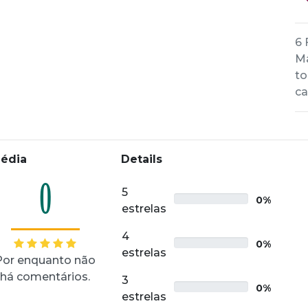
6 
Ma
to
ca
édia
Details
0
5
0%
estrelas
4
0%
estrelas
Por enquanto não
há comentários.
3
0%
estrelas