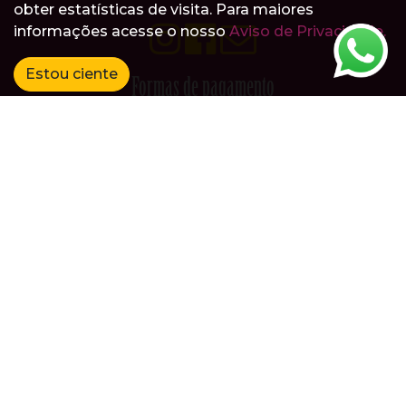
obter estatísticas de visita. Para maiores
informações acesse o nosso
Aviso de Privacidade.
Estou ciente
Formas de pagamento
Pix
FAE INDÚSTRIA E COMÉRCIO DE ALIMENTOS LTDA. - CNPJ
55.815.253/0001-05. Todos os pedidos serão atendidos mediante à
validação dos dados cadastrais e de pagamento do
solicitante. Preços, ofertas e condições válidos, exclusivamente, para
compras no site, podendo sofrer alterações sem prévia notificação.
Os preços dos produtos constantes no site podem ser diferentes
dos preços praticados nas lojas físicas. A VENDA E O CONSUMO DE
BEBIDAS ALCOÓLICAS SÃO PROIBIDOS PARA MENORES DE 18
ANOS. BEBA COM MODERAÇÃO.
Direitos Autorais ©
Boníssima