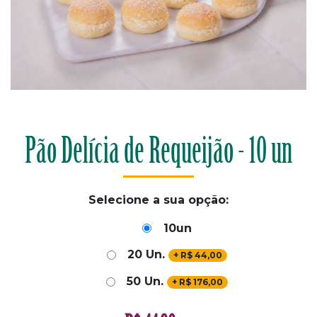
Pão Delícia de Requeijão - 10 un
Selecione a sua opção:
10un
20 Un.
+
R$
44,00
50 Un.
+
R$
176,00