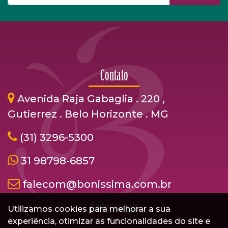
Contato
Avenida Raja Gabaglia . 220 ,
Gutierrez . Belo Horizonte . MG
(31) 3296-5300
31 98798-6857
falecom@bonissima.com.br
Redes sociais
Utilizamos cookies para melhorar a sua
experiência, otimizar as funcionalidades do site e