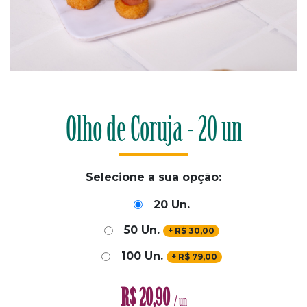
Olho de Coruja - 20 un
Selecione a sua opção:
20 Un.
50 Un.
+
R$
30,00
100 Un.
+
R$
79,00
R$
20,90
/ un