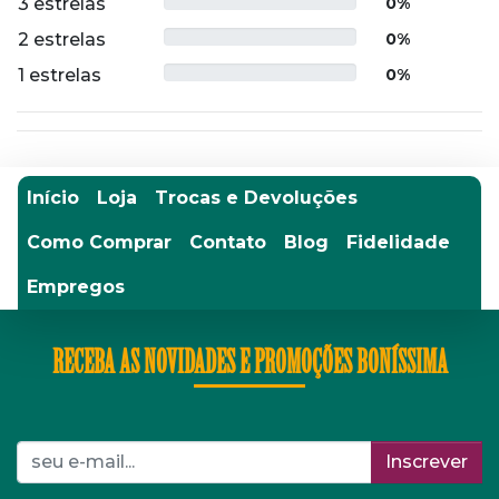
3 estrelas
0%
2 estrelas
0%
1 estrelas
0%
Início
Loja
Trocas e Devoluções
Como Comprar
Contato
Blog
Fidelidade
Empregos
RECEBA AS NOVIDADES E PROMOÇÕES BONÍSSIMA
Inscrever