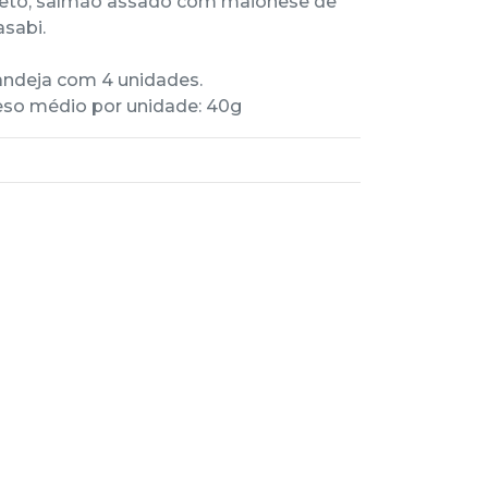
eto, salmão assado com maionese de
sabi.
ndeja com 4 unidades.
so médio por unidade: 40g