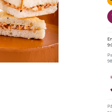
En
9:
Pa
98
Pã