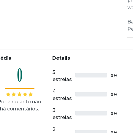
pr
wa
Ba
Pe
édia
Details
0
5
0%
estrelas
4
0%
estrelas
Por enquanto não
há comentários.
3
0%
estrelas
2
0%