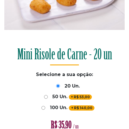
Mini Risole de Carne - 20 un
Selecione a sua opção:
20 Un.
50 Un.
+
R$
53,00
100 Un.
+
R$
140,00
R$
35,90
/ un