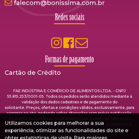
falecom@bonissima.com.br
Redes sociais
Formas de pagamento
Cartão de Crédito
FAE INDÚSTRIA E COMÉRCIO DE ALIMENTOS LTDA. - CNPJ
55.815.253/0001-05. Todos os pedidos serão atendidos mediante à
validação dos dados cadastrais e de pagamento do
solicitante. Preços, ofertas e condições válidos, exclusivamente, para
compras no site, podendo sofrer alterações sem prévia notificação.
Os preços dos produtos constantes no site podem ser diferentes
Utilizamos cookies para melhorar a sua
dos preços praticados nas lojas físicas. A VENDA E O CONSUMO DE
experiência, otimizar as funcionalidades do site e
BEBIDAS ALCOÓLICAS SÃO PROIBIDOS PARA MENORES DE 18
ANOS. BEBA COM MODERAÇÃO.
obter estatísticas de visita. Para maiores