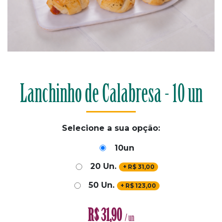
Lanchinho de Calabresa - 10 un
Selecione a sua opção:
10un
20 Un.
+
R$
31,00
50 Un.
+
R$
123,00
R$
31,90
/ un