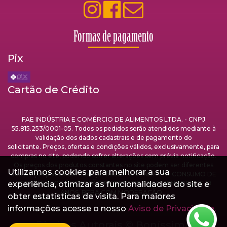
Formas de pagamento
Pix
Cartão de Crédito
FAE INDÚSTRIA E COMÉRCIO DE ALIMENTOS LTDA. - CNPJ
55.815.253/0001-05. Todos os pedidos serão atendidos mediante à
validação dos dados cadastrais e de pagamento do
solicitante. Preços, ofertas e condições válidos, exclusivamente, para
compras no site, podendo sofrer alterações sem prévia notificação.
Os preços dos produtos constantes no site podem ser diferentes
Utilizamos cookies para melhorar a sua
dos preços praticados nas lojas físicas. A VENDA E O CONSUMO DE
experiência, otimizar as funcionalidades do site e
BEBIDAS ALCOÓLICAS SÃO PROIBIDOS PARA MENORES DE 18
ANOS. BEBA COM MODERAÇÃO.
obter estatísticas de visita. Para maiores
informações acesse o nosso
Aviso de Privacidade.
Direitos Autorais ©
Boníssima