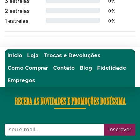
3 estrelas
0%
2 estrelas
0%
1 estrelas
0%
Início
Loja
Trocas e Devoluções
Como Comprar
Contato
Blog
Fidelidade
Empregos
RECEBA AS NOVIDADES E PROMOÇÕES BONÍSSIMA
Inscrever