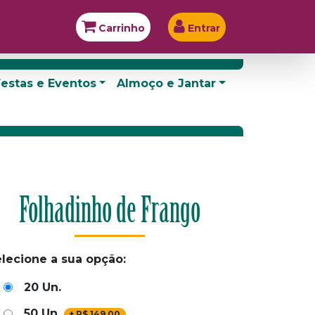
Carrinho
Entrar
estas e Eventos
Almoço e Jantar
Folhadinho de Frango
lecione a sua opção:
20 Un.
50 Un.
+
R$
149,00