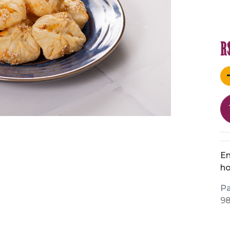
R
En
ho
Pa
98