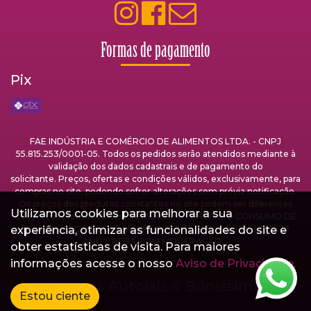
Formas de pagamento
Pix
FAE INDÚSTRIA E COMÉRCIO DE ALIMENTOS LTDA. - CNPJ
55.815.253/0001-05. Todos os pedidos serão atendidos mediante à
validação dos dados cadastrais e de pagamento do
solicitante. Preços, ofertas e condições válidos, exclusivamente, para
compras no site, podendo sofrer alterações sem prévia notificação.
Os preços dos produtos constantes no site podem ser diferentes
Utilizamos cookies para melhorar a sua
dos preços praticados nas lojas físicas. A VENDA E O CONSUMO DE
experiência, otimizar as funcionalidades do site e
BEBIDAS ALCOÓLICAS SÃO PROIBIDOS PARA MENORES DE 18
ANOS. BEBA COM MODERAÇÃO.
obter estatísticas de visita. Para maiores
informações acesse o nosso
Aviso de Privacidade.
Direitos Autorais ©
Boníssima
Estou ciente