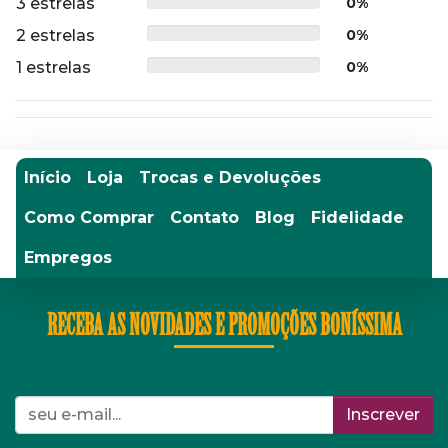
3 estrelas
0%
2 estrelas
0%
1 estrelas
0%
Início
Loja
Trocas e Devoluções
Como Comprar
Contato
Blog
Fidelidade
Empregos
RECEBA AS NOVIDADES E PROMOÇÕES BONÍSSIMA
Inscrever