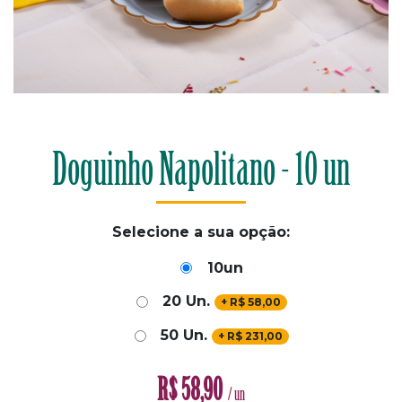
Doguinho Napolitano - 10 un
Selecione a sua opção:
10un
20 Un.
+
R$
58,00
50 Un.
+
R$
231,00
R$
58,90
/ un