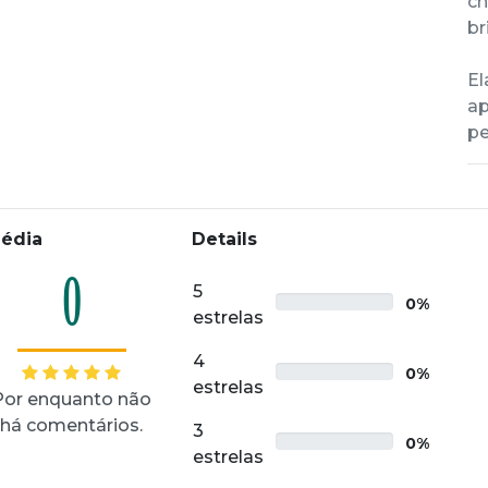
ch
br
El
ap
pe
édia
Details
0
5
0%
estrelas
4
0%
estrelas
Por enquanto não
há comentários.
3
0%
estrelas