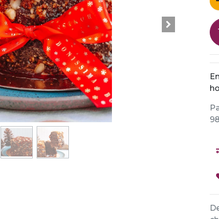
En
ho
Pa
98
De