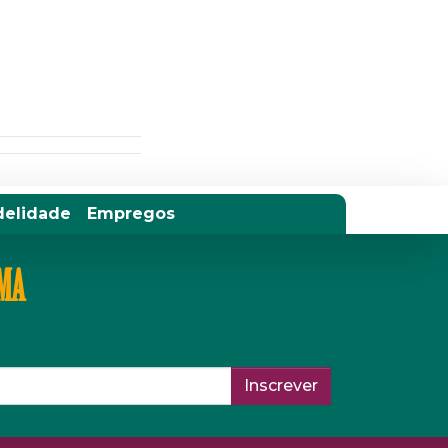
delidade
Empregos
IMA
Inscrever