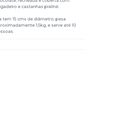
ocolate, recheada e coberta com
igadeiro e castanhas praliné.
a tem 15 cms de diâmetro, pesa
roximadamente 1,5kg, e serve até 10
ssoas.